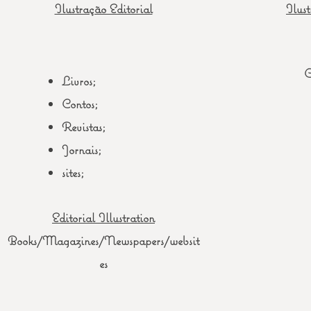
Ilustração Editorial
Ilust
C
Livros;
Contos;
Revistas;
Jornais;
sites;
Editorial Illustration
Books/Magazines/Newspapers/websit
es